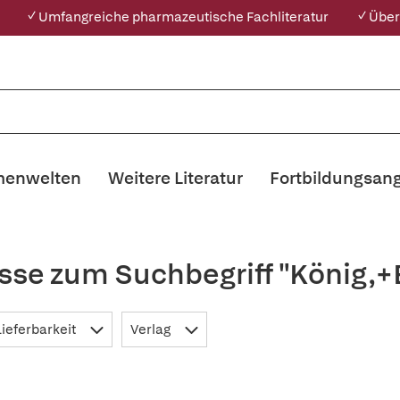
✓ Umfangreiche pharmazeutische Fachliteratur
✓ Über
enwelten
Weitere Literatur
Fortbildungsan
sse zum Suchbegriff "König,
Lieferbarkeit
Verlag