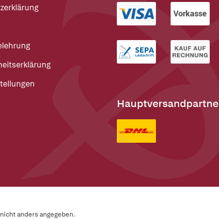
zerklärung
elehrung
heitserklärung
tellungen
Hauptversandpartne
n nicht anders angegeben.