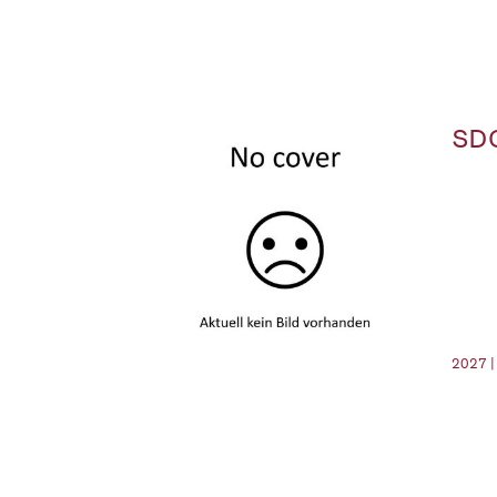
SDG
2027 |