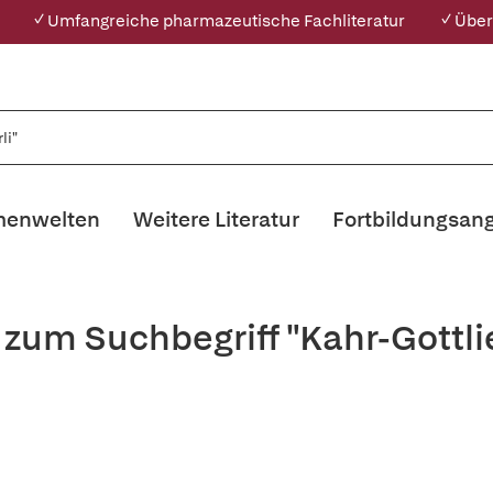
✓ Umfangreiche pharmazeutische Fachliteratur
✓ Über
enwelten
Weitere Literatur
Fortbildungsan
 zum Suchbegriff "Kahr-Gottli