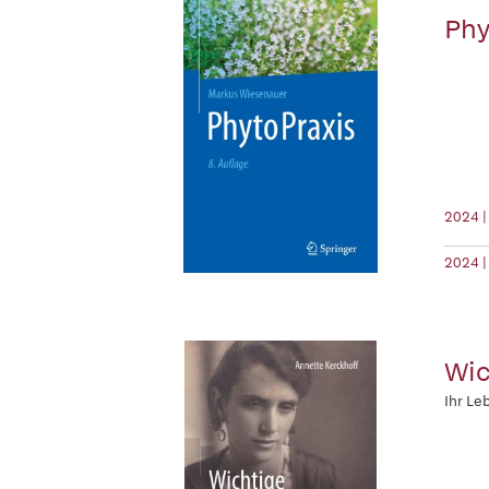
Phy
2024 |
2024 |
Wic
Ihr Le