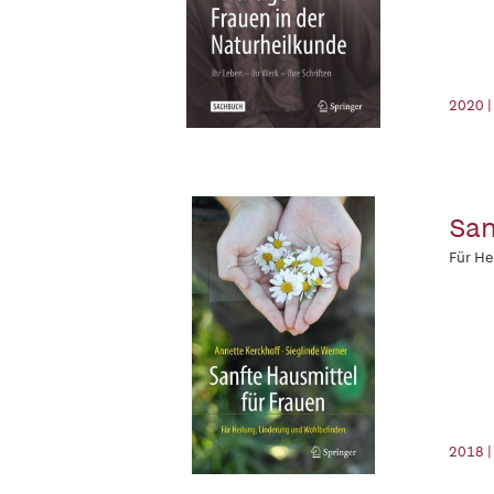
2020 |
San
Für He
2018 |