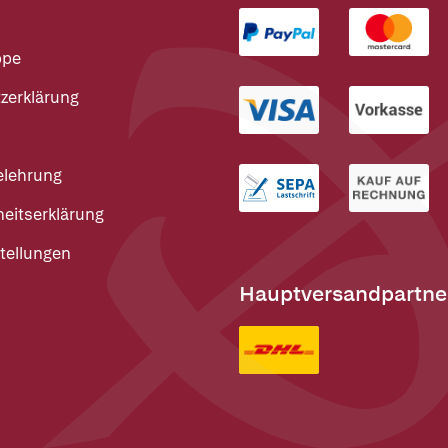
ppe
zerklärung
elehrung
heitserklärung
tellungen
Hauptversandpartne