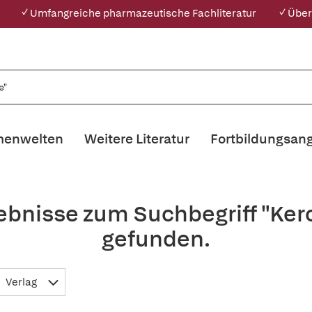
✓ Umfangreiche pharmazeutische Fachliteratur
✓ Über
enwelten
Weitere Literatur
Fortbildungsan
ebnisse zum Suchbegriff "Ker
gefunden.
Verlag