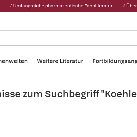
✓ Umfangreiche pharmazeutische Fachliteratur
✓ Über
enwelten
Weitere Literatur
Fortbildungsan
isse zum Suchbegriff "Koehle