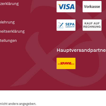
zerklärung
elehrung
heitserklärung
tellungen
Hauptversandpartne
n nicht anders angegeben.