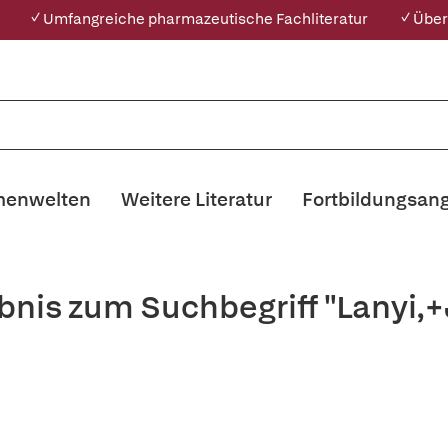
✓ Umfangreiche pharmazeutische Fachliteratur
✓ Über
enwelten
Weitere Literatur
Fortbildungsan
bnis zum Suchbegriff "Lanyi,+