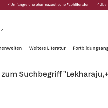
✓ Umfangreiche pharmazeutische Fachliteratur
✓ Über
enwelten
Weitere Literatur
Fortbildungsan
s zum Suchbegriff "Lekharaju,