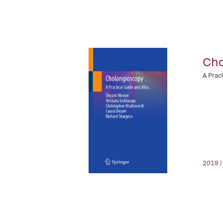
Cho
A Prac
2019 |