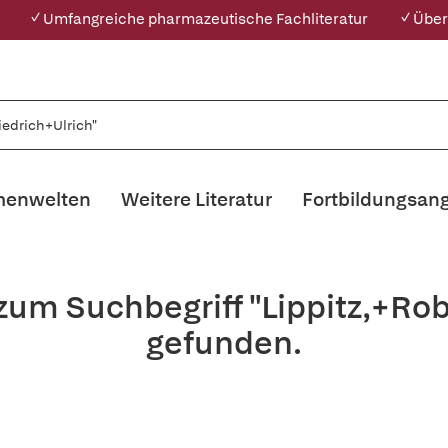
✓ Umfangreiche pharmazeutische Fachliteratur
✓ Über
enwelten
Weitere Literatur
Fortbildungsan
zum Suchbegriff "Lippitz,+Ro
gefunden.