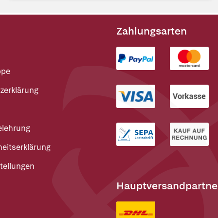
Zahlungsarten
ppe
zerklärung
elehrung
heitserklärung
tellungen
Hauptversandpartne