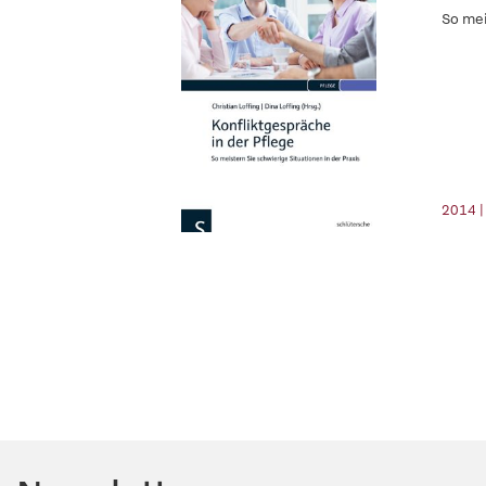
So mei
2014 |