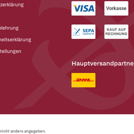
zerklärung
elehrung
heitserklärung
tellungen
Hauptversandpartne
n nicht anders angegeben.