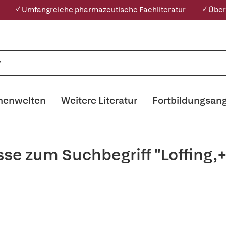
✓ Umfangreiche pharmazeutische Fachliteratur
✓ Über
enwelten
Weitere Literatur
Fortbildungsan
se zum Suchbegriff "Loffing,