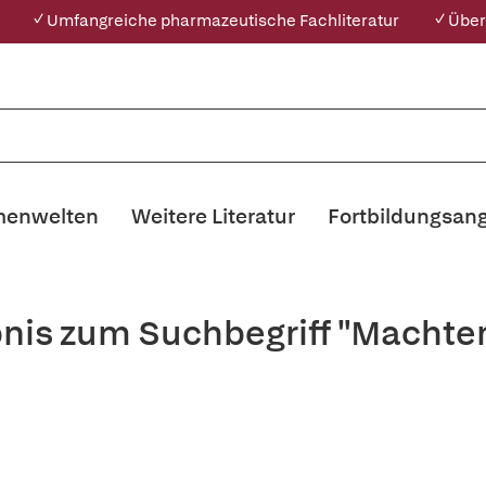
✓ Umfangreiche pharmazeutische Fachliteratur
✓ Über
enwelten
Weitere Literatur
Fortbildungsan
bnis zum Suchbegriff "Machten