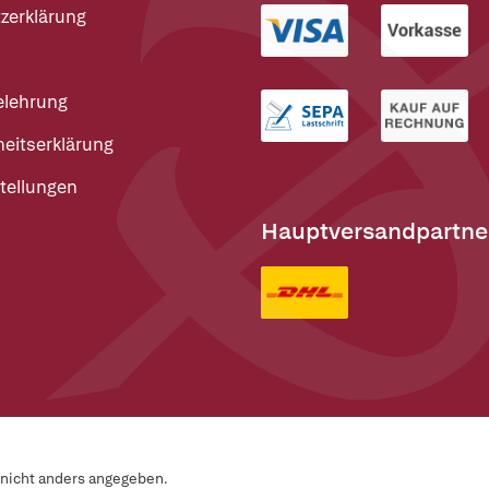
zerklärung
elehrung
heitserklärung
tellungen
Hauptversandpartne
n nicht anders angegeben.