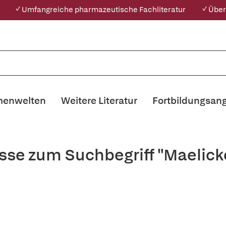
✓ Umfangreiche pharmazeutische Fachliteratur
✓ Über
enwelten
Weitere Literatur
Fortbildungsan
sse zum Suchbegriff "Maelic