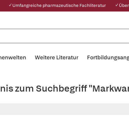
✓ Umfangreiche pharmazeutische Fachliteratur
✓ Über
enwelten
Weitere Literatur
Fortbildungsan
nis zum Suchbegriff "Markwar