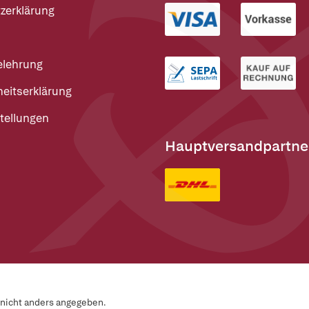
zerklärung
elehrung
heitserklärung
tellungen
Hauptversandpartne
n nicht anders angegeben.