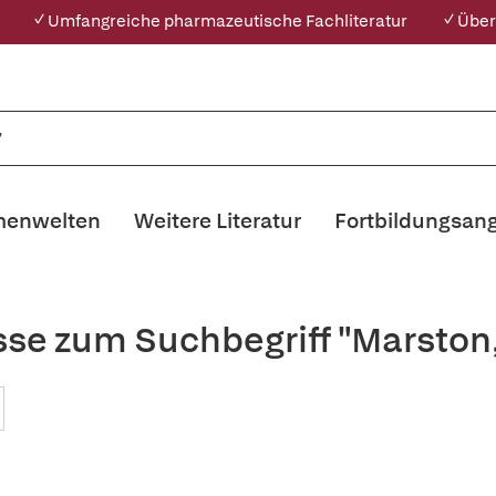
✓ Umfangreiche pharmazeutische Fachliteratur
✓ Über
enwelten
Weitere Literatur
Fortbildungsan
sse zum Suchbegriff "Marsto