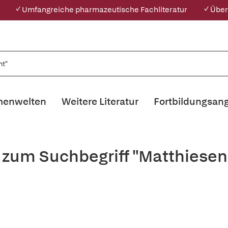
✓ Umfangreiche pharmazeutische Fachliteratur
✓ Über
enwelten
Weitere Literatur
Fortbildungsan
s zum Suchbegriff "Matthiese