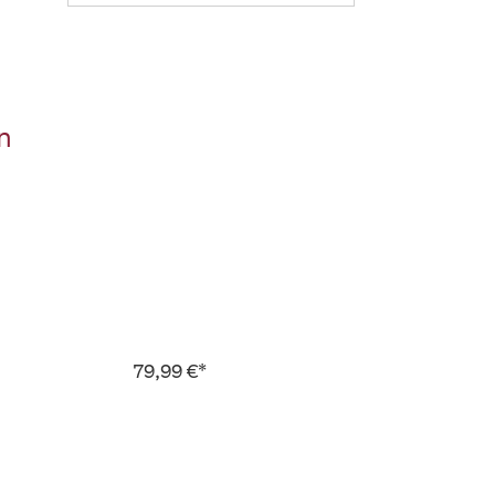
n
79,99 €*