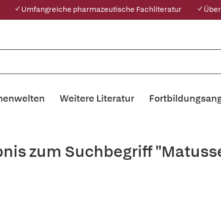
✓ Umfangreiche pharmazeutische Fachliteratur
✓ Über
enwelten
Weitere Literatur
Fortbildungsan
bnis zum Suchbegriff "Matusse