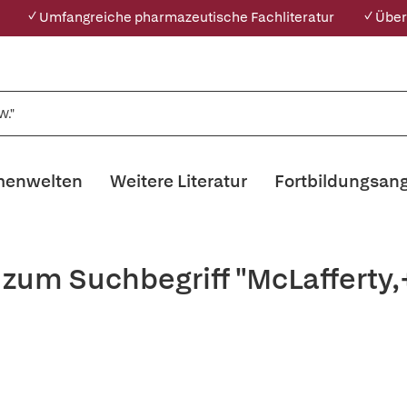
✓ Umfangreiche pharmazeutische Fachliteratur
✓ Über
enwelten
Weitere Literatur
Fortbildungsan
 zum Suchbegriff "McLafferty