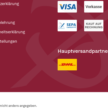
zerklärung
elehrung
heitserklärung
tellungen
Hauptversandpartne
n nicht anders angegeben.