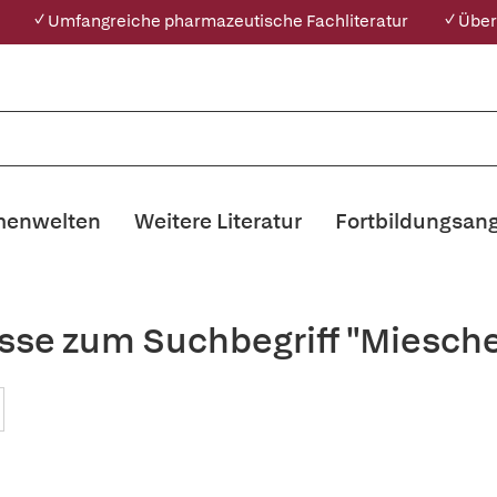
✓ Umfangreiche pharmazeutische Fachliteratur
✓ Über
enwelten
Weitere Literatur
Fortbildungsan
sse zum Suchbegriff "Miesch