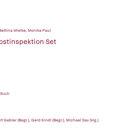
Bettina Mielke
,
Monika Paul
bstinspektion Set
 Buch
t Gebler (Begr.)
,
Gerd Kindl (Begr.)
,
Michael Sax (Hg.)