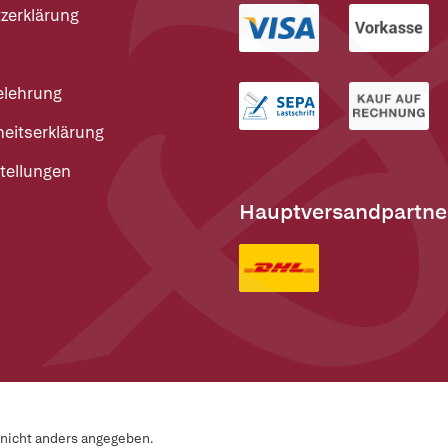
zerklärung
elehrung
heitserklärung
tellungen
Hauptversandpartne
n nicht anders angegeben.