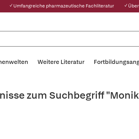
✓ Umfangreiche pharmazeutische Fachliteratur
✓ Über
enwelten
Weitere Literatur
Fortbildungsan
nisse zum Suchbegriff "Moni