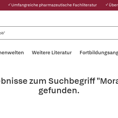
✓ Umfangreiche pharmazeutische Fachliteratur
✓ Über
enwelten
Weitere Literatur
Fortbildungsan
ebnisse zum Suchbegriff "Mor
gefunden.