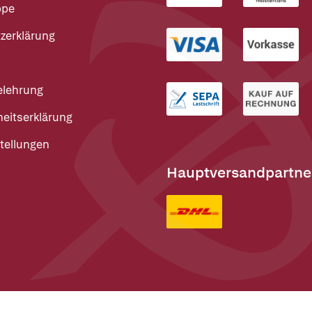
ppe
zerklärung
elehrung
heitserklärung
tellungen
Hauptversandpartne