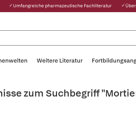
✓ Umfangreiche pharmazeutische Fachliteratur
✓ Über
enwelten
Weitere Literatur
Fortbildungsan
isse zum Suchbegriff "Mortie