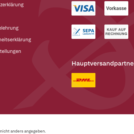
zerklärung
elehrung
heitserklärung
tellungen
Hauptversandpartne
n nicht anders angegeben.