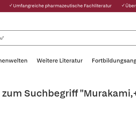
✓ Umfangreiche pharmazeutische Fachliteratur
✓ Über
enwelten
Weitere Literatur
Fortbildungsan
s zum Suchbegriff "Murakami,