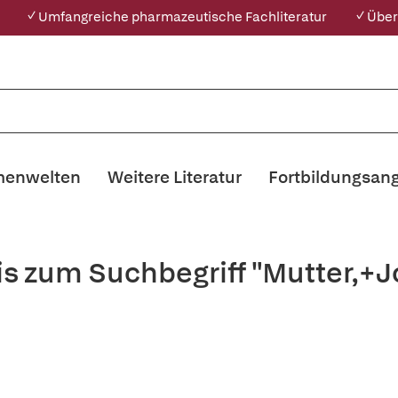
✓ Umfangreiche pharmazeutische Fachliteratur
✓ Über
enwelten
Weitere Literatur
Fortbildungsan
is zum Suchbegriff "Mutter,+