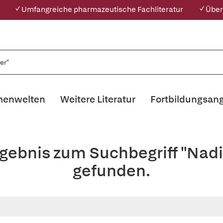
✓ Umfangreiche pharmazeutische Fachliteratur
✓ Über
enwelten
Weitere Literatur
Fortbildungsan
rgebnis zum Suchbegriff "Na
gefunden.