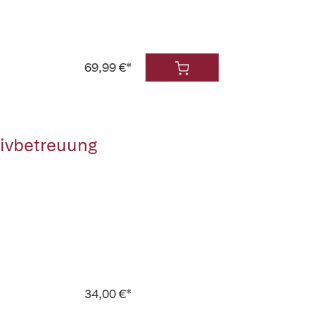
69,99 €*
tivbetreuung
34,00 €*