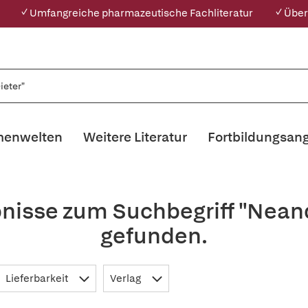
✓ Umfangreiche pharmazeutische Fachliteratur
✓ Über
enwelten
Weitere Literatur
Fortbildungsan
nisse zum Suchbegriff "Nean
gefunden.
Lieferbarkeit
Verlag