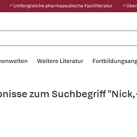
✓ Umfangreiche pharmazeutische Fachliteratur
✓ Über
enwelten
Weitere Literatur
Fortbildungsan
bnisse zum Suchbegriff "Nick,