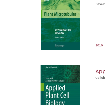
Develo
2010 |
App
Cellul