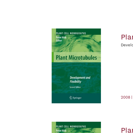
Pla
Develo
2008 |
Pla