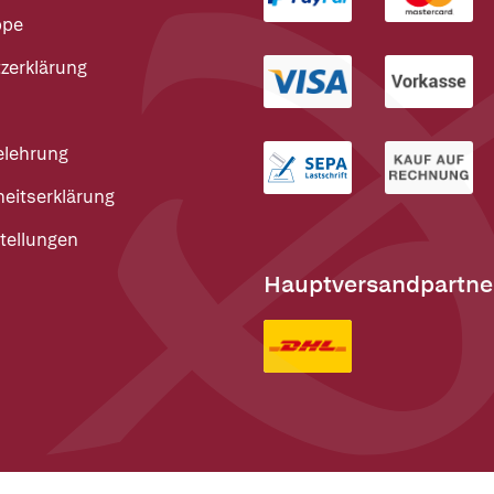
ppe
zerklärung
elehrung
heitserklärung
tellungen
Hauptversandpartne