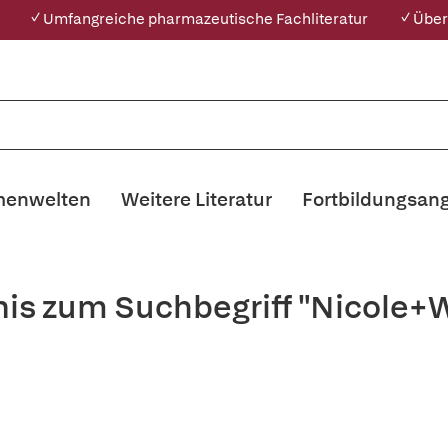
✓ Umfangreiche pharmazeutische Fachliteratur
✓ Über
enwelten
Weitere Literatur
Fortbildungsan
nis zum Suchbegriff "Nicole+