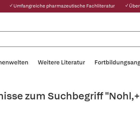
✓ Umfangreiche pharmazeutische Fachliteratur
✓ Über
enwelten
Weitere Literatur
Fortbildungsan
nisse zum Suchbegriff "Nohl,