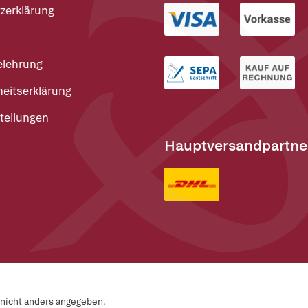
zerklärung
elehrung
heitserklärung
tellungen
Hauptversandpartne
n nicht anders angegeben.