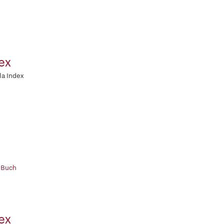
ex
a Index
 Buch
ex