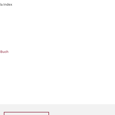
a Index
 Buch