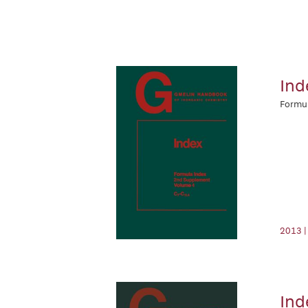
Ind
Formul
2013 |
Ind