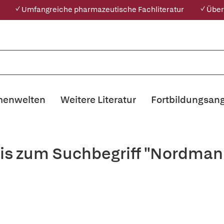
✓ Umfangreiche pharmazeutische Fachliteratur
✓ Über
enwelten
Weitere Literatur
Fortbildungsan
is zum Suchbegriff "Nordman