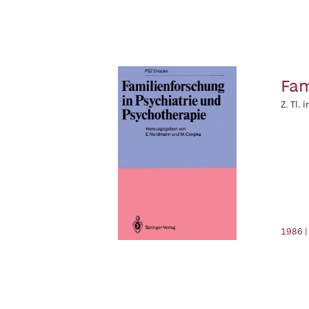
Fam
Z. Tl. 
1986 |