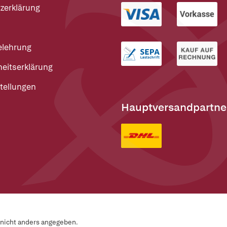
zerklärung
elehrung
heitserklärung
tellungen
Hauptversandpartne
n nicht anders angegeben.