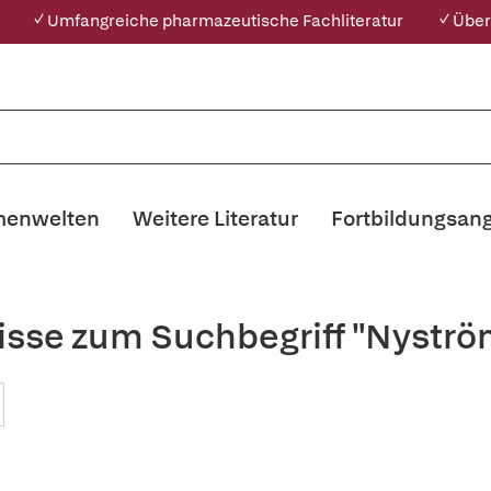
✓ Umfangreiche pharmazeutische Fachliteratur
✓ Über
enwelten
Weitere Literatur
Fortbildungsan
isse zum Suchbegriff "Nyströ