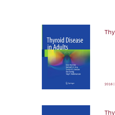
Thy
2016 |
Thy