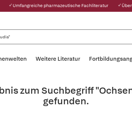
✓ Umfangreiche pharmazeutische Fachliteratur
✓ Über
enwelten
Weitere Literatur
Fortbildungsan
ebnis zum Suchbegriff "Ochse
gefunden.