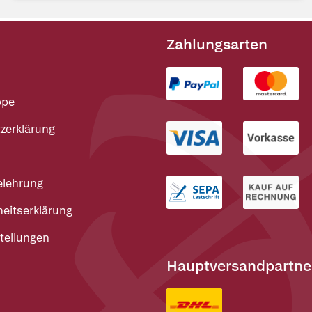
Zahlungsarten
ppe
zerklärung
elehrung
heitserklärung
tellungen
Hauptversandpartne