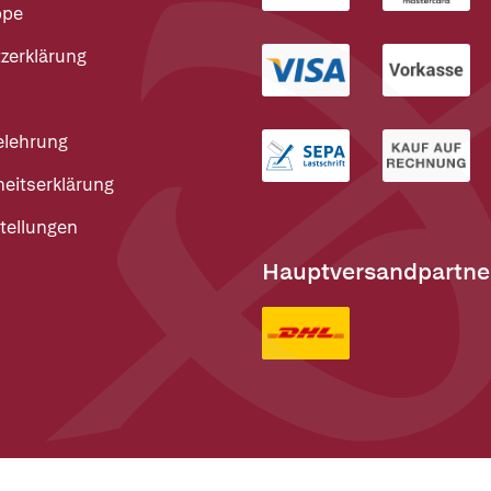
ppe
zerklärung
elehrung
heitserklärung
tellungen
Hauptversandpartne