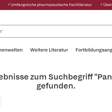
✓ Umfangreiche pharmazeutische Fachliteratur
✓ Über
enwelten
Weitere Literatur
Fortbildungsan
ebnisse zum Suchbegriff "Pan
gefunden.