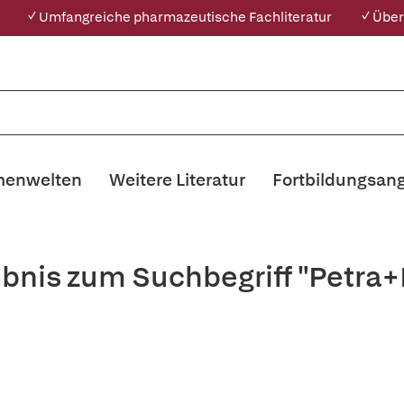
✓ Umfangreiche pharmazeutische Fachliteratur
✓ Über
enwelten
Weitere Literatur
Fortbildungsan
ebnis zum Suchbegriff "Petra+