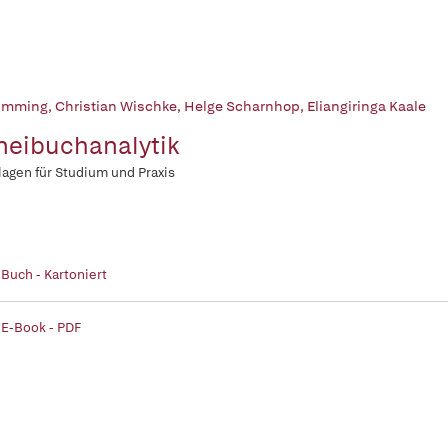
 Imming
,
Christian Wischke
,
Helge Scharnhop
,
Eliangiringa Kaale
neibuchanalytik
agen für Studium und Praxis
 Buch - Kartoniert
 E-Book - PDF