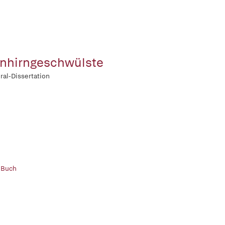
rnhirngeschwülste
ral-Dissertation
 Buch