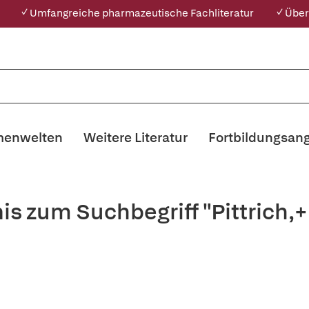
✓ Umfangreiche pharmazeutische Fachliteratur
✓ Über
enwelten
Weitere Literatur
Fortbildungsan
is zum Suchbegriff "Pittrich