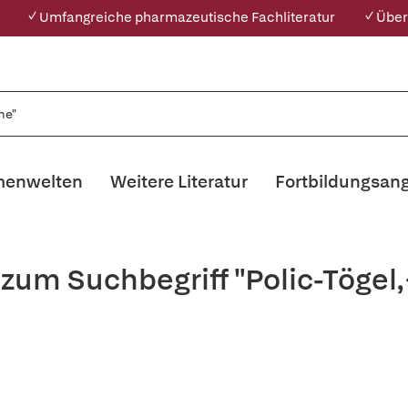
✓ Umfangreiche pharmazeutische Fachliteratur
✓ Über
enwelten
Weitere Literatur
Fortbildungsan
 zum Suchbegriff "Polic-Töge