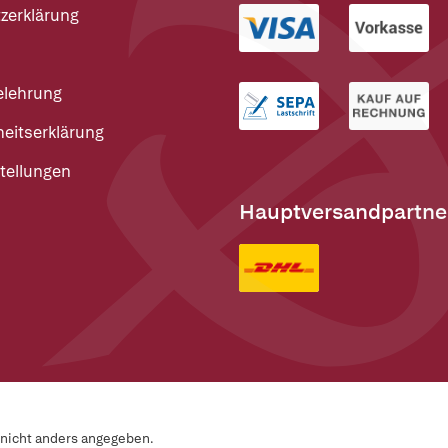
zerklärung
elehrung
heitserklärung
tellungen
Hauptversandpartne
n nicht anders angegeben.