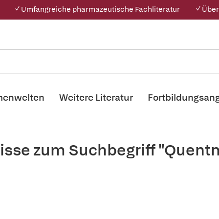
✓ Umfangreiche pharmazeutische Fachliteratur
✓ Über
enwelten
Weitere Literatur
Fortbildungsan
isse zum Suchbegriff "Quentm