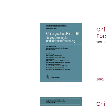
Chirurgis
For
109. K
1992 |
Chi