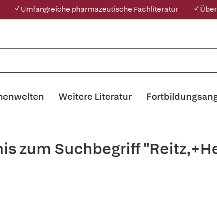
✓ Umfangreiche pharmazeutische Fachliteratur
✓ Über
enwelten
Weitere Literatur
Fortbildungsan
nis zum Suchbegriff "Reitz,+H