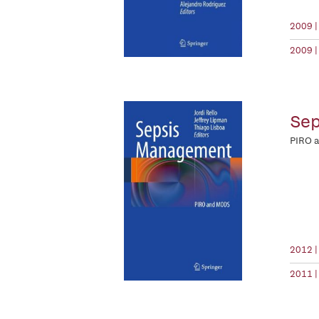
2009 |
2009 |
Se
PIRO 
2012 |
2011 |