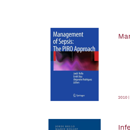
Man
2010 |
Inf