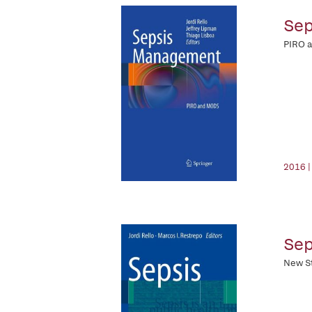
Se
PIRO 
2016 |
Sep
New S