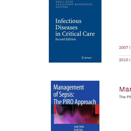
2007 |
2010 |
Man
The P