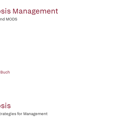
psis Management
and MODS
 Buch
sis
trategies for Management