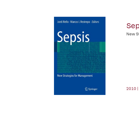
Sep
New S
2010 |