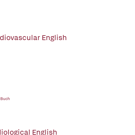
diovascular English
 Buch
iological English