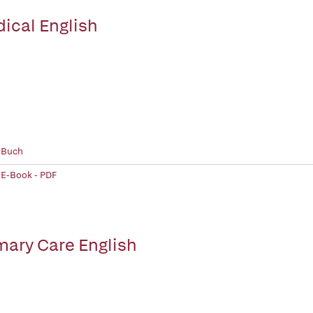
ical English
 Buch
 E-Book - PDF
mary Care English