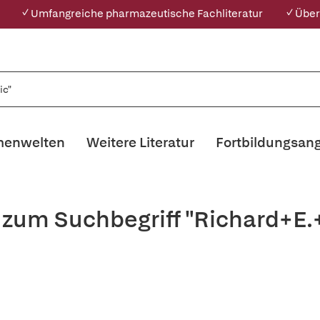
✓ Umfangreiche pharmazeutische Fachliteratur
✓ Über
enwelten
Weitere Literatur
Fortbildungsan
 zum Suchbegriff "Richard+E