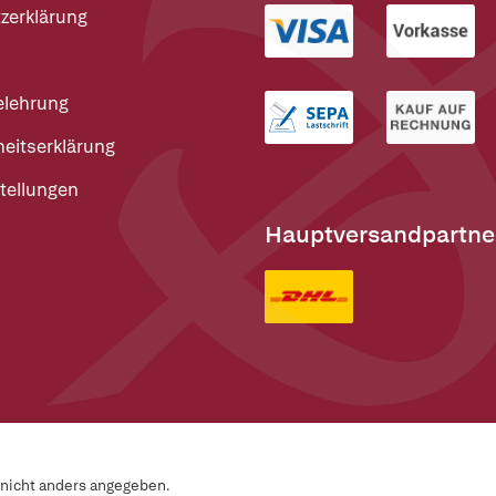
zerklärung
elehrung
heitserklärung
tellungen
Hauptversandpartne
n nicht anders angegeben.