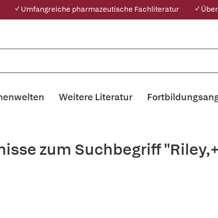
✓ Umfangreiche pharmazeutische Fachliteratur
✓ Über
enwelten
Weitere Literatur
Fortbildungsan
nisse zum Suchbegriff "Riley,