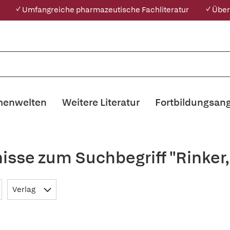
✓ Umfangreiche pharmazeutische Fachliteratur
✓ Über
enwelten
Weitere Literatur
Fortbildungsan
isse zum Suchbegriff "Rinker
Verlag