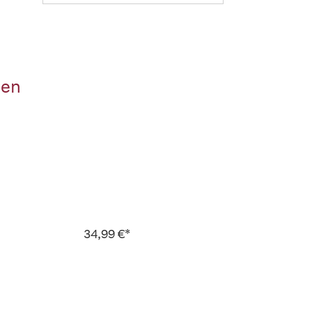
hen
34,99 €*