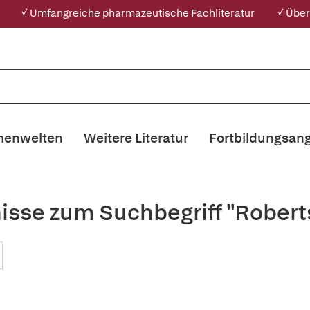
✓ Umfangreiche pharmazeutische Fachliteratur
✓ Über
enwelten
Weitere Literatur
Fortbildungsan
isse zum Suchbegriff "Robert