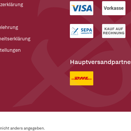
zerklärung
elehrung
heitserklärung
tellungen
Hauptversandpartne
n nicht anders angegeben.