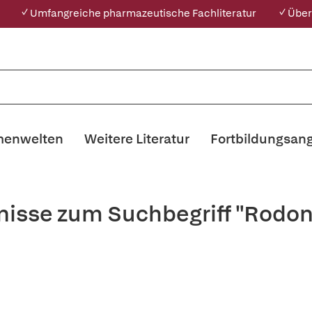
✓ Umfangreiche pharmazeutische Fachliteratur
✓ Über
enwelten
Weitere Literatur
Fortbildungsan
nisse zum Suchbegriff "Rodon