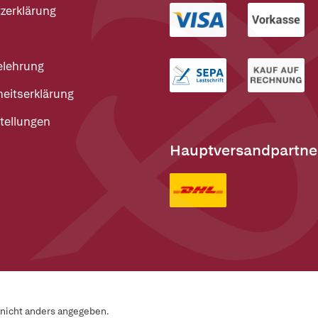
zerklärung
elehrung
heitserklärung
tellungen
Hauptversandpartne
n nicht anders angegeben.