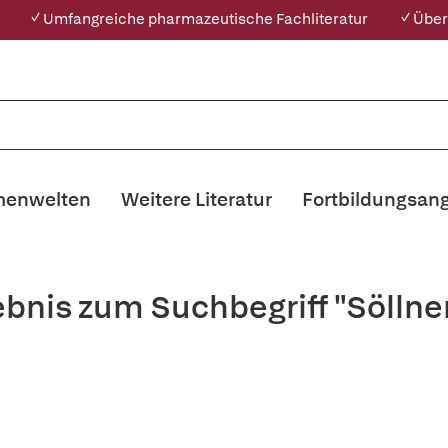
✓ Umfangreiche pharmazeutische Fachliteratur
✓ Über
enwelten
Weitere Literatur
Fortbildungsan
ebnis zum Suchbegriff "Söllner