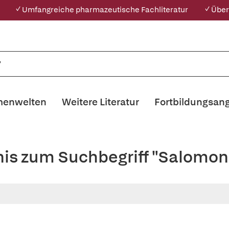
✓ Umfangreiche pharmazeutische Fachliteratur
✓ Über
enwelten
Weitere Literatur
Fortbildungsan
nis zum Suchbegriff "Salomon,