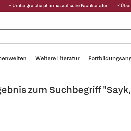
✓ Umfangreiche pharmazeutische Fachliteratur
✓ Über
enwelten
Weitere Literatur
Fortbildungsan
gebnis zum Suchbegriff "Sayk,