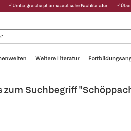
✓ Umfangreiche pharmazeutische Fachliteratur
✓ Über
enwelten
Weitere Literatur
Fortbildungsan
s zum Suchbegriff "Schöppac