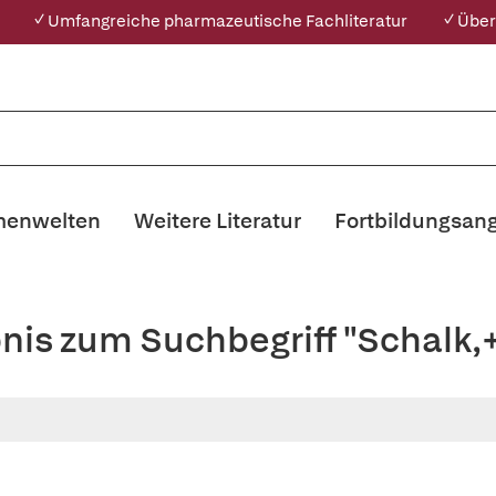
✓ Umfangreiche pharmazeutische Fachliteratur
✓ Über
enwelten
Weitere Literatur
Fortbildungsan
bnis zum Suchbegriff "Schalk,