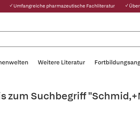
✓ Umfangreiche pharmazeutische Fachliteratur
✓ Über
enwelten
Weitere Literatur
Fortbildungsan
is zum Suchbegriff "Schmid,+