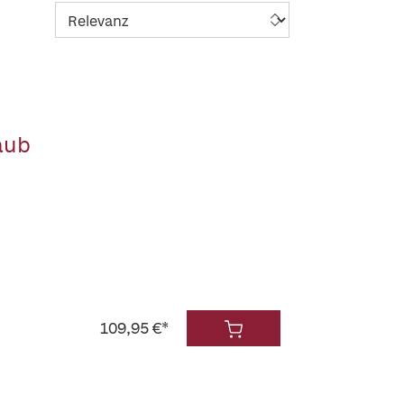
aub
109,95 €*