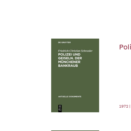
Pol
1972 |