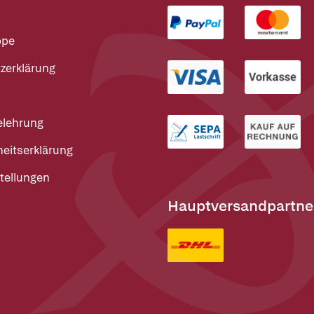
ppe
zerklärung
elehrung
heitserklärung
tellungen
Hauptversandpartne