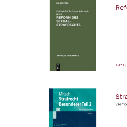
Ref
1971 |
Str
Vermö