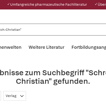
✓ Umfangreiche pharmazeutische Fachliteratur
✓ Über
enwelten
Weitere Literatur
Fortbildungsan
bnisse zum Suchbegriff "Schr
Christian" gefunden.
Verlag