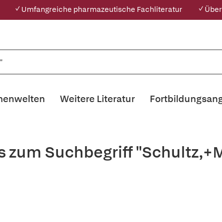
✓ Umfangreiche pharmazeutische Fachliteratur
✓ Über
enwelten
Weitere Literatur
Fortbildungsan
s zum Suchbegriff "Schultz,+