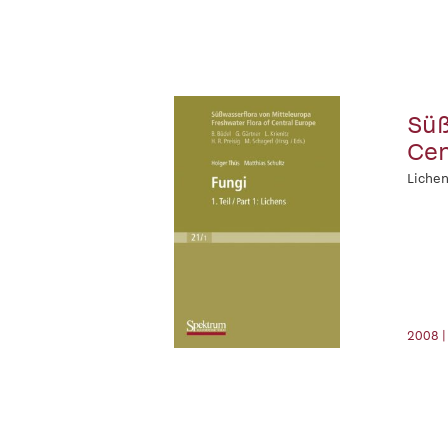
Süß
Cen
Liche
2008 |